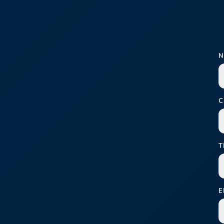
N
C
T
E