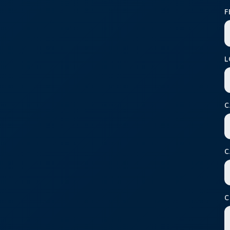
F
L
C
C
C