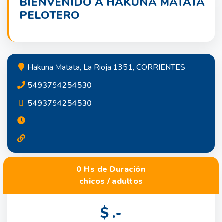
BIENVENIDO A HAKUNA MATATA
PELOTERO
Hakuna Matata, La Rioja 1351, CORRIENTES
5493794254530
5493794254530
0 Hs de Duración
chicos / adultos
$ .-