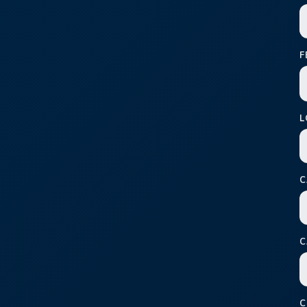
F
L
C
C
C