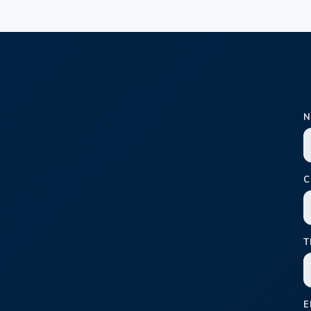
N
C
T
E