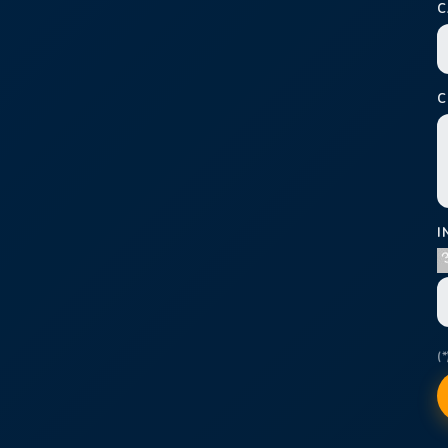
C
C
I
(