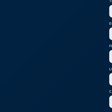
T
E
F
L
C