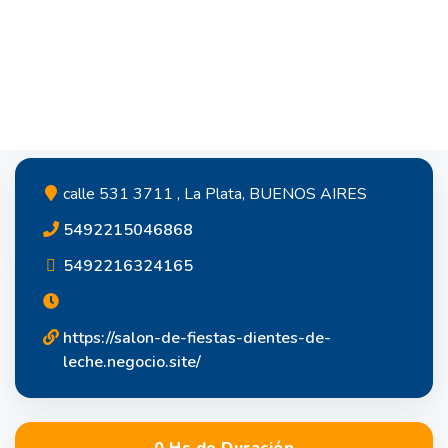
calle 531 3711 , La Plata, BUENOS AIRES
5492215046868
5492216324165
https://salon-de-fiestas-dientes-de-
leche.negocio.site/
0 Hs de Duración